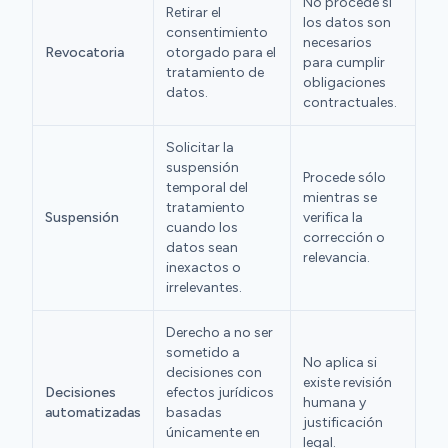
No procede si
Retirar el
los datos son
consentimiento
necesarios
Revocatoria
otorgado para el
para cumplir
tratamiento de
obligaciones
datos.
contractuales.
Solicitar la
suspensión
Procede sólo
temporal del
mientras se
tratamiento
Suspensión
verifica la
cuando los
corrección o
datos sean
relevancia.
inexactos o
irrelevantes.
Derecho a no ser
sometido a
No aplica si
decisiones con
existe revisión
Decisiones
efectos jurídicos
humana y
automatizadas
basadas
justificación
únicamente en
legal.