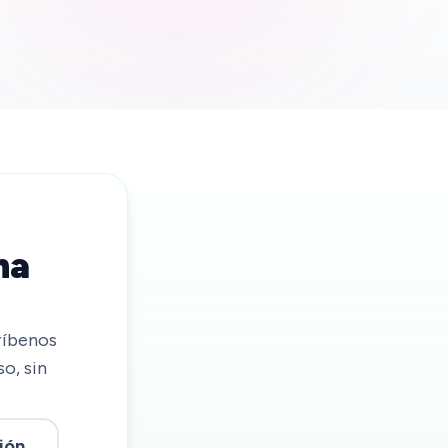
na
ríbenos
o, sin
ión