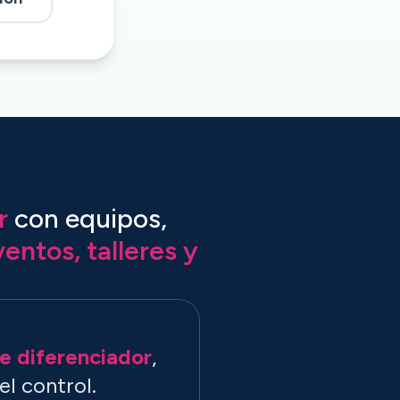
r
con equipos,
entos, talleres y
e diferenciador
,
el control.