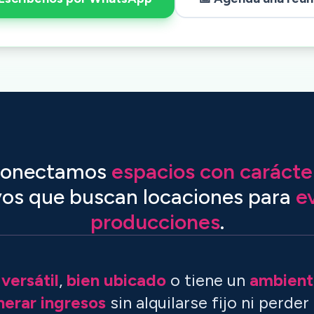
onectamos
espacios con carácte
vos que buscan locaciones para
ev
producciones
.
s
versátil
,
bien ubicado
o tiene un
ambient
erar ingresos
sin alquilarse fijo ni perder 