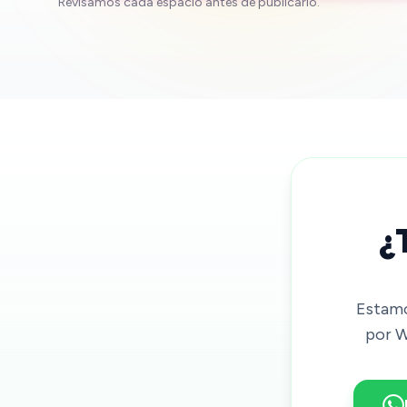
Revisamos cada espacio antes de publicarlo.
¿
Estamo
por W