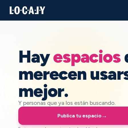
Localy — Ir al inicio
Hay
espacios
merecen usar
mejor.
Y personas que ya los están buscando.
→
Publica tu espacio