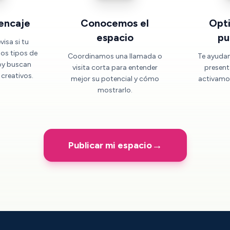
 encaje
Conocemos el
Opt
espacio
pu
isa si tu
los tipos de
Coordinamos una llamada o
Te ayuda
oy buscan
visita corta para entender
present
 creativos.
mejor su potencial y cómo
activamos
mostrarlo.
→
Publicar mi espacio