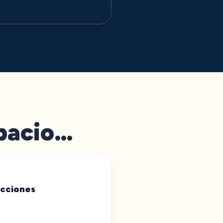
spacio…
ucciones