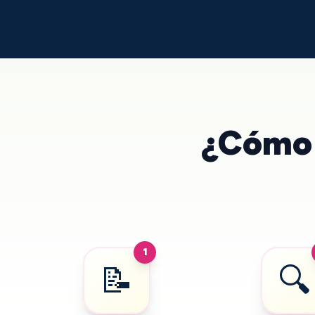
¿Cómo 
1
📝
🔍