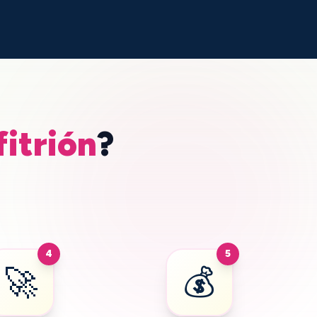
fitrión
?
4
5
🚀
💰