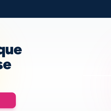
que
se