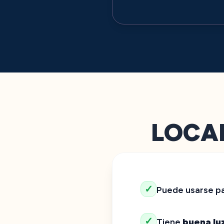
LOCALY
✓
Puede usarse p
✓
Tiene
buena lu