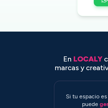
En
LOCALY
c
marcas y creati
Si tu espacio e
puede
gen