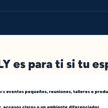
 es para ti si tu e
ara
eventos pequeños, reuniones, talleres o prod
z, accesos claros o un ambiente diferenciador