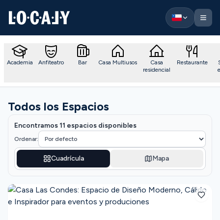
Localy — Ir al inicio
Academia
Anfiteatro
Bar
Casa Multiusos
Casa
Restaurante
residencial
Todos los Espacios
Encontramos 11 espacios disponibles
Ordenar:
Cuadrícula
Mapa